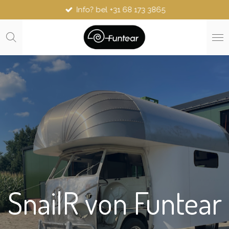
Info? bel +31 68 173 3865
Zum
Hauptinhalt
springen
SnailR von Funtear