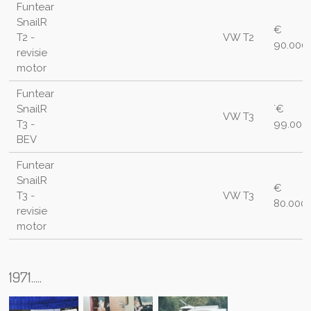
Funtear
SnailR
€
T2 -
VW T2
90.000
revisie
motor
Funtear
SnailR
`€
VW T3
T3 -
99.000
BEV
Funtear
SnailR
€
T3 -
VW T3
80.000
revisie
motor
1971.....