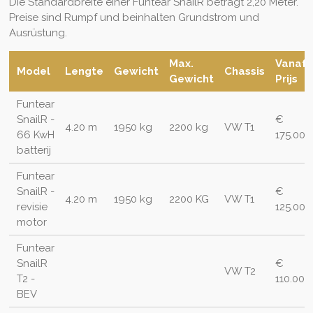
Die Standardbreite einer Funtear SnailR beträgt 2,20 Meter.
Preise sind Rumpf und beinhalten Grundstrom und
Ausrüstung.
Max.
Vanaf
Model
Lengte
Gewicht
Chassis
Gewicht
Prijs
Funtear
SnailR -
€
4.20 m
1950 kg
2200 kg
VW T1
66 KwH
175.000
batterij
Funtear
SnailR -
€
4.20 m
1950 kg
2200 KG
VW T1
revisie
125.000
motor
Funtear
SnailR
€
VW T2
T2 -
110.000
BEV